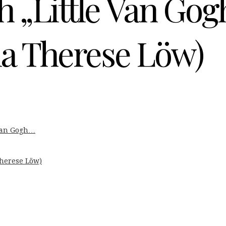
 „Little Van Gogh
ia Therese Löw)
 Van Gogh…
Therese Löw)