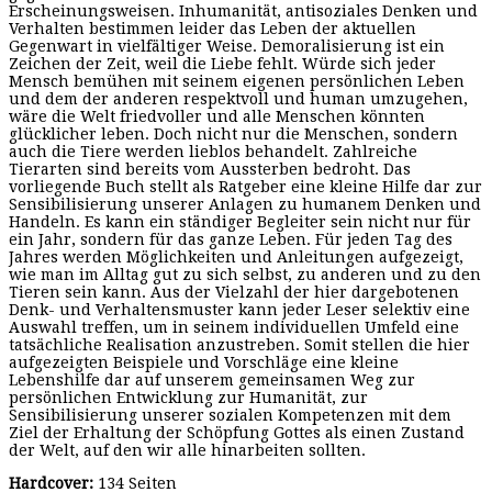
Erscheinungsweisen. Inhumanität, antisoziales Denken und
Verhalten bestimmen leider das Leben der aktuellen
Gegenwart in vielfältiger Weise. Demoralisierung ist ein
Zeichen der Zeit, weil die Liebe fehlt. Würde sich jeder
Mensch bemühen mit seinem eigenen persönlichen Leben
und dem der anderen respektvoll und human umzugehen,
wäre die Welt friedvoller und alle Menschen könnten
glücklicher leben. Doch nicht nur die Menschen, sondern
auch die Tiere werden lieblos behandelt. Zahlreiche
Tierarten sind bereits vom Aussterben bedroht. Das
vorliegende Buch stellt als Ratgeber eine kleine Hilfe dar zur
Sensibilisierung unserer Anlagen zu humanem Denken und
Handeln. Es kann ein ständiger Begleiter sein nicht nur für
ein Jahr, sondern für das ganze Leben. Für jeden Tag des
Jahres werden Möglichkeiten und Anleitungen aufgezeigt,
wie man im Alltag gut zu sich selbst, zu anderen und zu den
Tieren sein kann. Aus der Vielzahl der hier dargebotenen
Denk- und Verhaltensmuster kann jeder Leser selektiv eine
Auswahl treffen, um in seinem individuellen Umfeld eine
tatsächliche Realisation anzustreben. Somit stellen die hier
aufgezeigten Beispiele und Vorschläge eine kleine
Lebenshilfe dar auf unserem gemeinsamen Weg zur
persönlichen Entwicklung zur Humanität, zur
Sensibilisierung unserer sozialen Kompetenzen mit dem
Ziel der Erhaltung der Schöpfung Gottes als einen Zustand
der Welt, auf den wir alle hinarbeiten sollten.
Hardcover:
134 Seiten